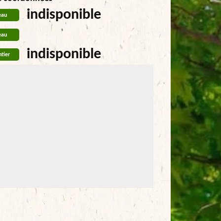
indisponible
eau
eau
indisponible
tier