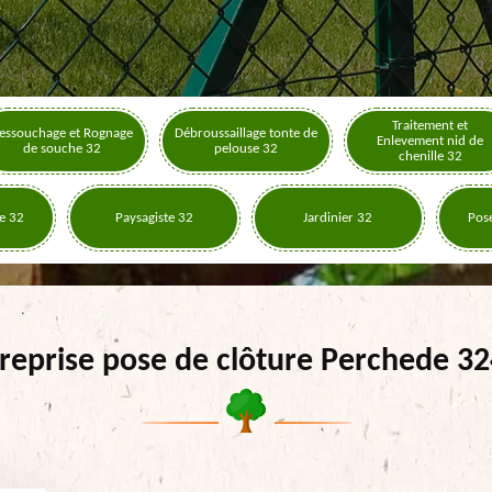
Traitement et
essouchage et Rognage
Débroussaillage tonte de
Enlevement nid de
de souche 32
pelouse 32
chenille 32
e 32
Paysagiste 32
Jardinier 32
Pose
reprise pose de clôture Perchede 3