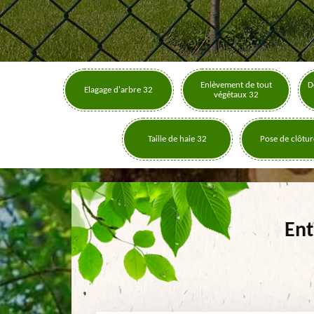
Enlèvement de tout
D
Elagage d'arbre 32
végétaux 32
Taille de haie 32
Pose de clôtur
Ent