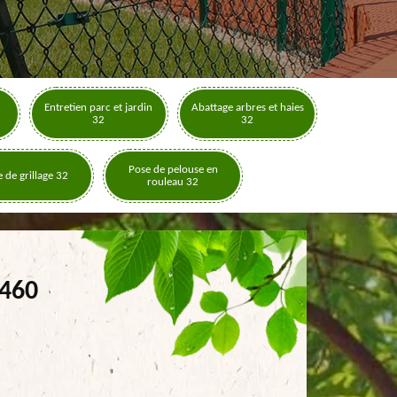
Entretien parc et jardin
Abattage arbres et haies
32
32
Pose de pelouse en
 de grillage 32
rouleau 32
2460