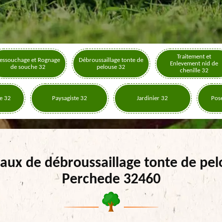
Traitement et
essouchage et Rognage
Débroussaillage tonte de
Enlevement nid de
de souche 32
pelouse 32
chenille 32
e 32
Paysagiste 32
Jardinier 32
Pose
aux de débroussaillage tonte de pe
Perchede 32460