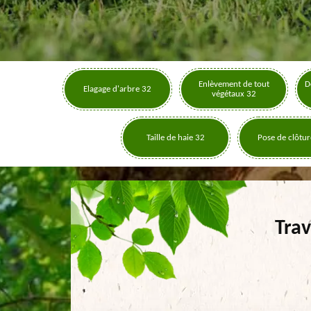
Enlèvement de tout
D
Elagage d'arbre 32
végétaux 32
Taille de haie 32
Pose de clôtur
Trav