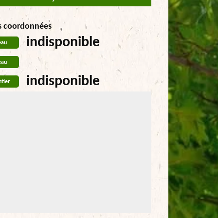
s coordonnées
indisponible
eau
eau
indisponible
tier