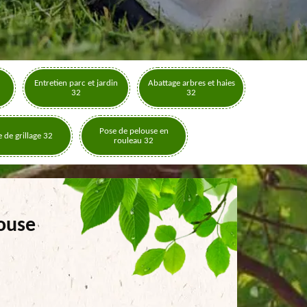
Entretien parc et jardin
Abattage arbres et haies
32
32
Pose de pelouse en
 de grillage 32
rouleau 32
louse