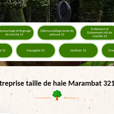
Traitement et
essouchage et Rognage
Débroussaillage tonte de
Enlevement nid de
de souche 32
pelouse 32
chenille 32
e 32
Paysagiste 32
Jardinier 32
Pose
treprise taille de haie Marambat 32