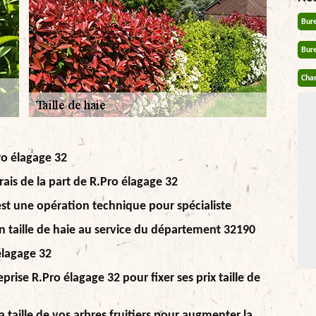
Bur
Bur
Chan
Pro élagage 32
rais de la part de R.Pro élagage 32
c'est une opération technique pour spécialiste
n taille de haie au service du département 32190
 élagage 32
eprise R.Pro élagage 32 pour fixer ses prix taille de
a taille de vos arbres fruitiers pour augmenter la