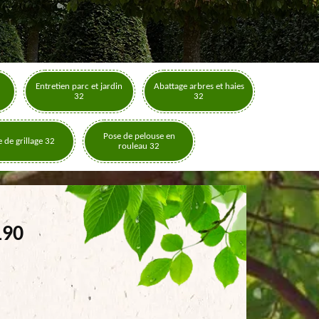
Entretien parc et jardin
Abattage arbres et haies
32
32
Pose de pelouse en
 de grillage 32
rouleau 32
190