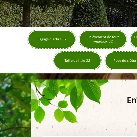
Enlèvement de tout
D
Elagage d'arbre 32
végétaux 32
Taille de haie 32
Pose de clôtur
En