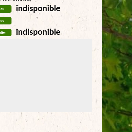
indisponible
eau
eau
indisponible
tier