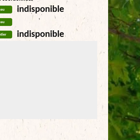
indisponible
eau
eau
indisponible
tier