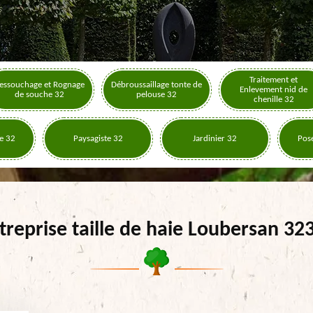
Traitement et
essouchage et Rognage
Débroussaillage tonte de
Enlevement nid de
de souche 32
pelouse 32
chenille 32
e 32
Paysagiste 32
Jardinier 32
Pose
treprise taille de haie Loubersan 32