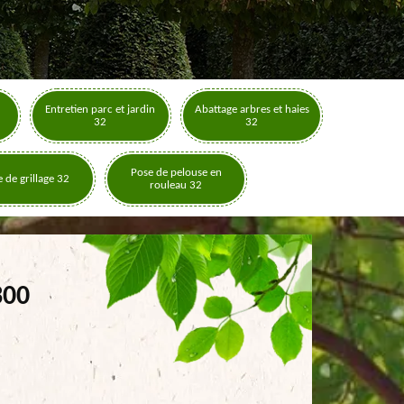
Entretien parc et jardin
Abattage arbres et haies
32
32
Pose de pelouse en
 de grillage 32
rouleau 32
300