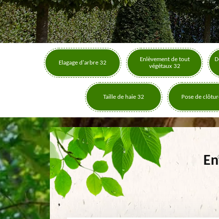
Enlèvement de tout
D
Elagage d'arbre 32
végétaux 32
Taille de haie 32
Pose de clôtur
En