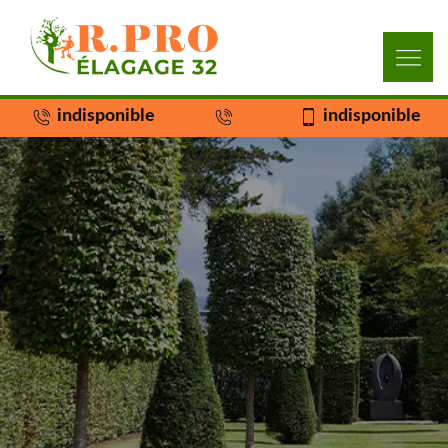
indisponible
indisponible