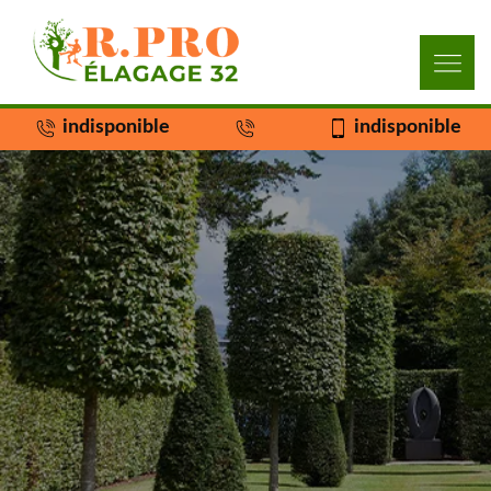
indisponible
indisponible