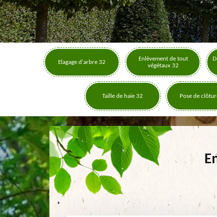
Enlèvement de tout
D
Elagage d'arbre 32
végétaux 32
Taille de haie 32
Pose de clôtur
En