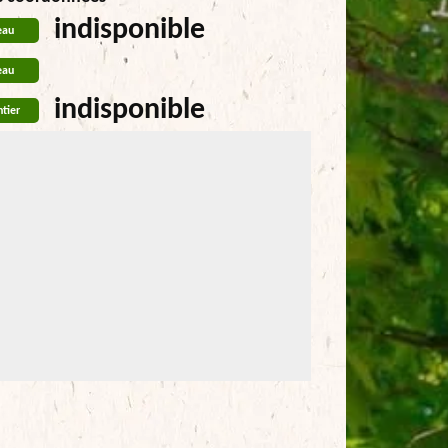
indisponible
eau
eau
indisponible
tier