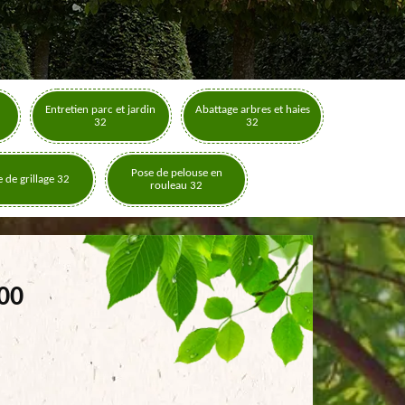
Entretien parc et jardin
Abattage arbres et haies
32
32
Pose de pelouse en
 de grillage 32
rouleau 32
500