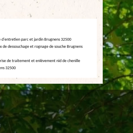
e d'entretien parc et jardin Brugnens 32500
x de dessouchage et rognage de souche Brugnens
rise de traitement et enlèvement nid de chenille
ens 32500