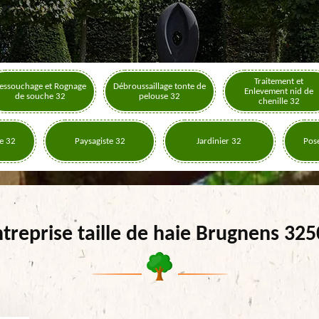
Traitement et
essouchage et Rognage
Débroussaillage tonte de
Enlevement nid de
de souche 32
pelouse 32
chenille 32
e 32
Paysagiste 32
Jardinier 32
Pose
treprise taille de haie Brugnens 32