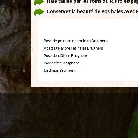
Haie taillée par les soins du R.Pro élaga
Conservez la beauté de vos haies avec 
Pose de pelouse en rouleau Brugnens
Abattage arbres et haies Brugnens
Pose de clôture Brugnens
Paysagiste Brugnens
Jardinier Brugnens