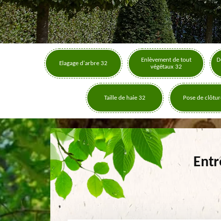
Enlèvement de tout
D
Elagage d'arbre 32
végétaux 32
Taille de haie 32
Pose de clôtur
Entr