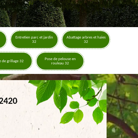
Entretien parc et jardin
Abattage arbres et haies
32
32
Pose de pelouse en
 de grillage 32
rouleau 32
32420