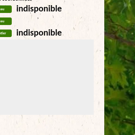
indisponible
eau
eau
indisponible
tier