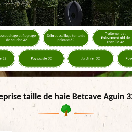
Traitement et
essouchage et Rognage
Débroussaillage tonte de
Enlevement nid de
de souche 32
pelouse 32
chenille 32
e 32
Paysagiste 32
Jardinier 32
Pose
eprise taille de haie Betcave Aguin 