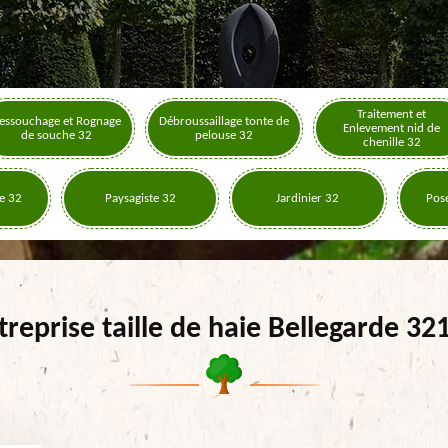
Traitement et
essouchage et Rognage
Débroussaillage tonte de
Enlevement nid de
de souche 32
pelouse 32
chenille 32
e 32
Paysagiste 32
Jardinier 32
Pose
treprise taille de haie Bellegarde 32