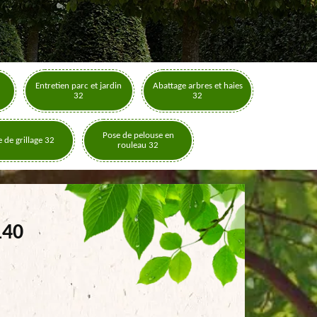
Entretien parc et jardin
Abattage arbres et haies
32
32
Pose de pelouse en
 de grillage 32
rouleau 32
140