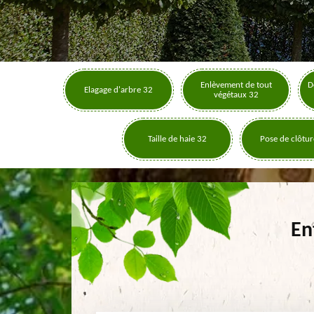
Enlèvement de tout
D
Elagage d'arbre 32
végétaux 32
Taille de haie 32
Pose de clôtur
En