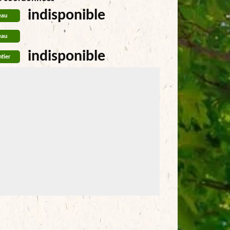
indisponible
eau
eau
indisponible
tier