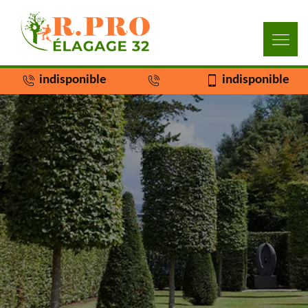
indisponible
indisponible