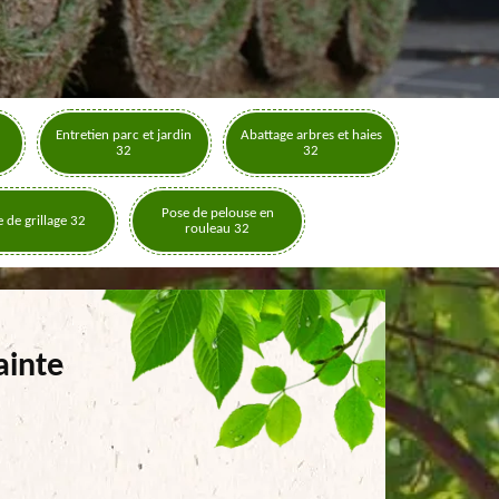
Entretien parc et jardin
Abattage arbres et haies
32
32
Pose de pelouse en
 de grillage 32
rouleau 32
ainte