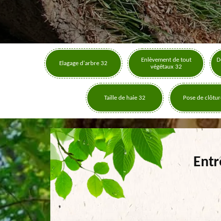
Enlèvement de tout
D
Elagage d'arbre 32
végétaux 32
Taille de haie 32
Pose de clôtur
Entr