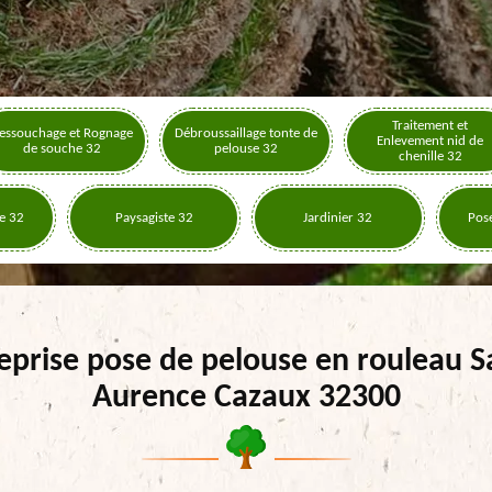
Traitement et
essouchage et Rognage
Débroussaillage tonte de
Enlevement nid de
de souche 32
pelouse 32
chenille 32
e 32
Paysagiste 32
Jardinier 32
Pose
eprise pose de pelouse en rouleau S
Aurence Cazaux 32300