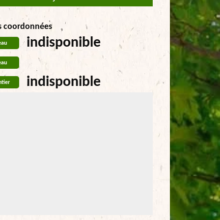
s coordonnées
indisponible
eau
eau
indisponible
tier