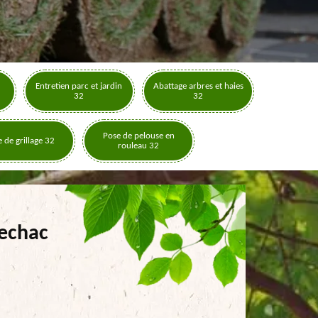
Entretien parc et jardin
Abattage arbres et haies
32
32
Pose de pelouse en
 de grillage 32
rouleau 32
rechac