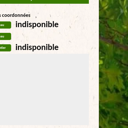
s coordonnées
indisponible
eau
eau
indisponible
tier