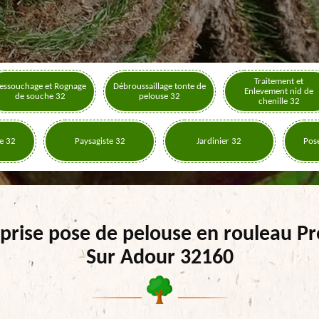
Traitement et
essouchage et Rognage
Débroussaillage tonte de
Enlevement nid de
de souche 32
pelouse 32
chenille 32
e 32
Paysagiste 32
Jardinier 32
Pose
prise pose de pelouse en rouleau P
Sur Adour 32160