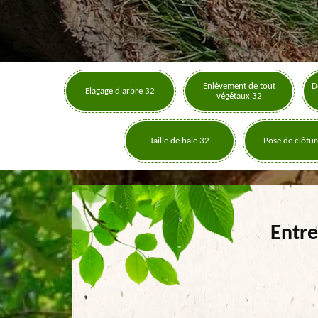
Enlèvement de tout
D
Elagage d'arbre 32
végétaux 32
Taille de haie 32
Pose de clôtur
Entre