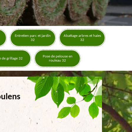
Entretien parc et jardin
Abattage arbres et haies
32
32
Pose de pelouse en
 de grillage 32
rouleau 32
oulens