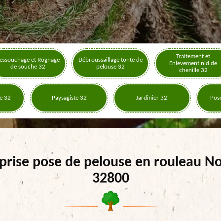
Traitement et
essouchage et Rognage
Débroussaillage tonte de
Enlevement nid de
de souche 32
pelouse 32
chenille 32
e 32
Paysagiste 32
Jardinier 32
Pose
prise pose de pelouse en rouleau N
32800