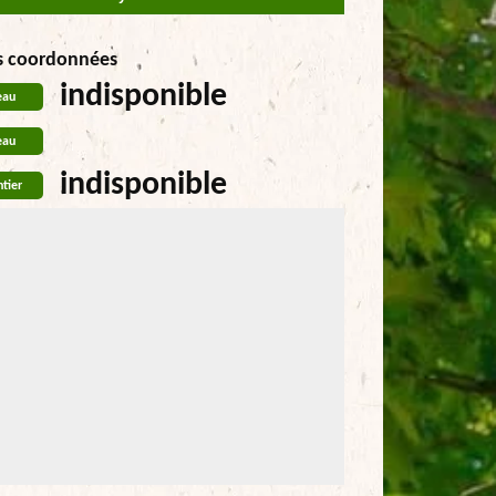
s coordonnées
indisponible
eau
eau
indisponible
tier