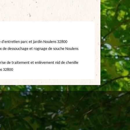
e d'entretien parc et jardin Noulens 32800
x de dessouchage et rognage de souche Noulens
rise de traitement et enlèvement nid de chenille
ns 32800