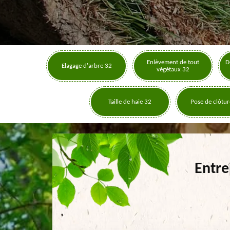
Enlèvement de tout
D
Elagage d'arbre 32
végétaux 32
Taille de haie 32
Pose de clôtur
Entre