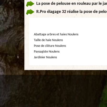
La pose de pelouse en rouleau par le ja
R.Pro élagage 32 réalise la pose de pelo
Abattage arbres et haies Noulens
Taille de haie Noulens
Pose de clôture Noulens
Paysagiste Noulens
Jardinier Noulens