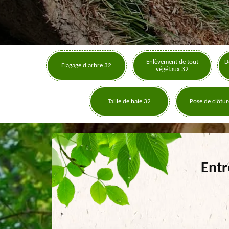
Enlèvement de tout
D
Elagage d'arbre 32
végétaux 32
Taille de haie 32
Pose de clôtur
Entr