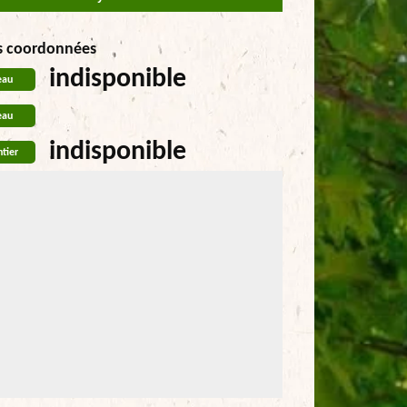
s coordonnées
indisponible
eau
eau
indisponible
tier