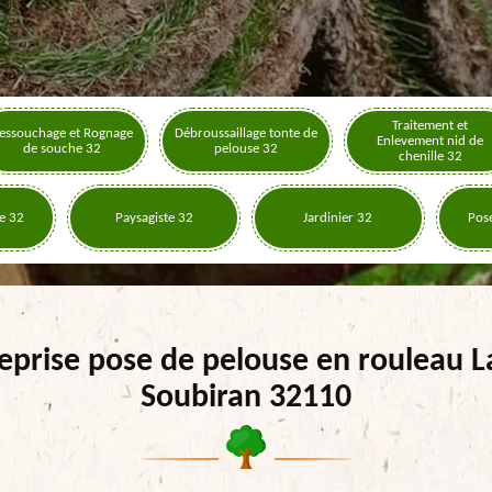
Traitement et
essouchage et Rognage
Débroussaillage tonte de
Enlevement nid de
de souche 32
pelouse 32
chenille 32
e 32
Paysagiste 32
Jardinier 32
Pose
eprise pose de pelouse en rouleau 
Soubiran 32110