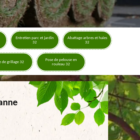
Entretien parc et jardin
Abattage arbres et haies
32
32
Pose de pelouse en
 de grillage 32
rouleau 32
Lanne