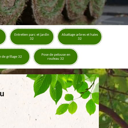
Entretien parc et jardin
Abattage arbres et haies
32
32
Pose de pelouse en
 de grillage 32
rouleau 32
au