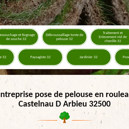
Traitement et
essouchage et Rognage
Débroussaillage tonte de
Enlevement nid de
de souche 32
pelouse 32
chenille 32
e 32
Paysagiste 32
Jardinier 32
Pose
ntreprise pose de pelouse en roule
Castelnau D Arbieu 32500