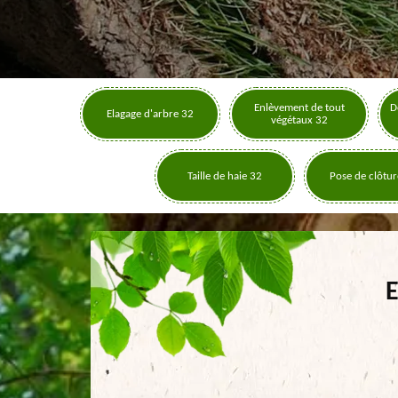
Enlèvement de tout
D
Elagage d'arbre 32
végétaux 32
Taille de haie 32
Pose de clôtur
E