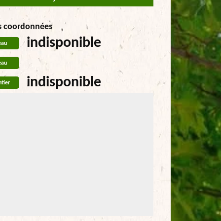
s coordonnées
indisponible
eau
eau
indisponible
tier