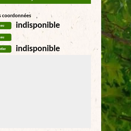
s coordonnées
indisponible
eau
eau
indisponible
tier