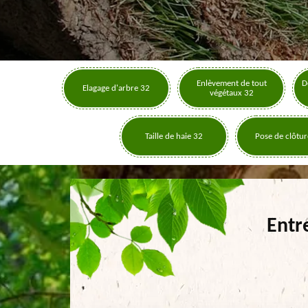
Enlèvement de tout
D
Elagage d'arbre 32
végétaux 32
Taille de haie 32
Pose de clôtur
Entr