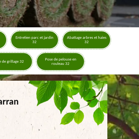
Entretien parc et jardin
Abattage arbres et haies
32
32
Pose de pelouse en
 de grillage 32
rouleau 32
arran