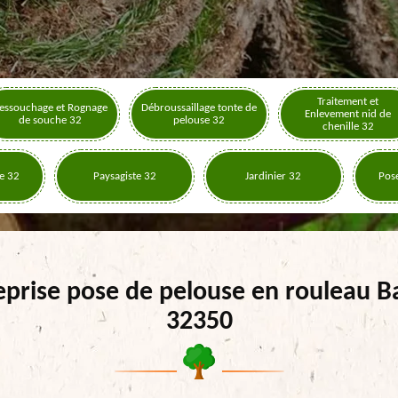
Traitement et
essouchage et Rognage
Débroussaillage tonte de
Enlevement nid de
de souche 32
pelouse 32
chenille 32
e 32
Paysagiste 32
Jardinier 32
Pose
eprise pose de pelouse en rouleau B
32350