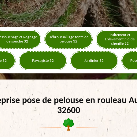
Traitement et
essouchage et Rognage
Débroussaillage tonte de
Enlevement nid de
de souche 32
pelouse 32
chenille 32
e 32
Paysagiste 32
Jardinier 32
Pose
eprise pose de pelouse en rouleau A
32600