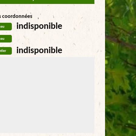
s coordonnées
indisponible
eau
eau
indisponible
tier