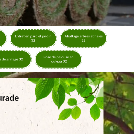
Entretien parc et jardin
Abattage arbres et haies
32
32
Pose de pelouse en
 de grillage 32
rouleau 32
urade