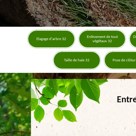
Enlèvement de tout
D
Elagage d'arbre 32
végétaux 32
Taille de haie 32
Pose de clôtur
Entr