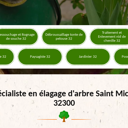
Traitement et
essouchage et Rognage
Débroussaillage tonte de
Enlevement nid de
de souche 32
pelouse 32
chenille 32
e 32
Paysagiste 32
Jardinier 32
Pose
cialiste en élagage d'arbre Saint Mi
32300