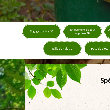
Enlèvement de tout
D
Elagage d'arbre 32
végétaux 32
Taille de haie 32
Pose de clôtur
Spé