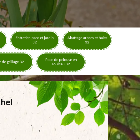
Entretien parc et jardin
Abattage arbres et haies
32
32
Pose de pelouse en
 de grillage 32
rouleau 32
chel