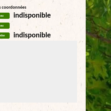
s coordonnées
indisponible
eau
eau
indisponible
tier