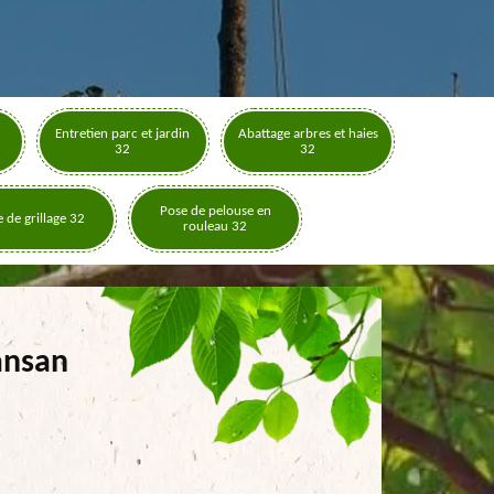
Entretien parc et jardin
Abattage arbres et haies
32
32
Pose de pelouse en
 de grillage 32
rouleau 32
ansan