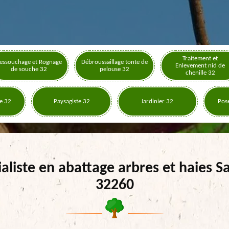
Traitement et
essouchage et Rognage
Débroussaillage tonte de
Enlevement nid de
de souche 32
pelouse 32
chenille 32
e 32
Paysagiste 32
Jardinier 32
Pose
ialiste en abattage arbres et haies S
32260