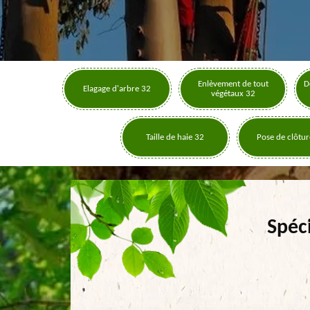
Enlèvement de tout
D
Elagage d'arbre 32
végétaux 32
Taille de haie 32
Pose de clôtur
Spéc