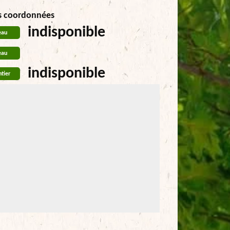
s coordonnées
indisponible
eau
eau
indisponible
tier