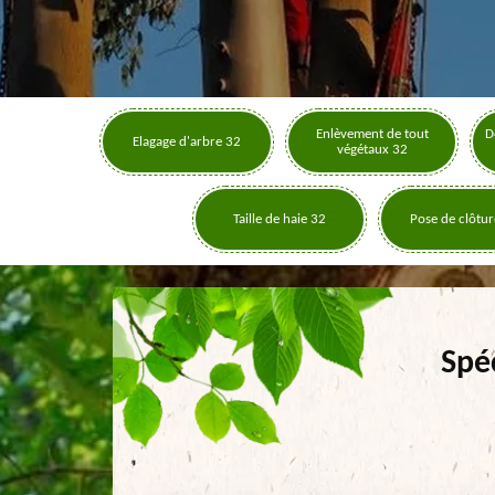
Enlèvement de tout
D
Elagage d'arbre 32
végétaux 32
Taille de haie 32
Pose de clôtur
Spéc