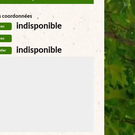
s coordonnées
indisponible
eau
eau
indisponible
tier