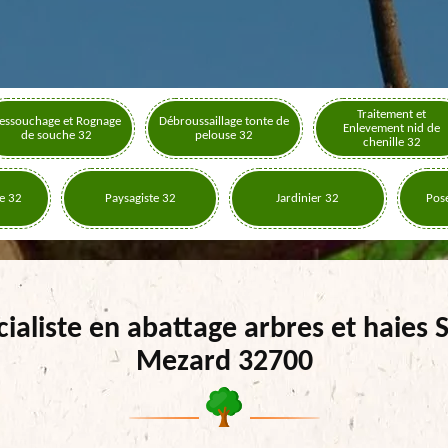
Traitement et
essouchage et Rognage
Débroussaillage tonte de
Enlevement nid de
de souche 32
pelouse 32
chenille 32
e 32
Paysagiste 32
Jardinier 32
Pose
ialiste en abattage arbres et haies 
Mezard 32700