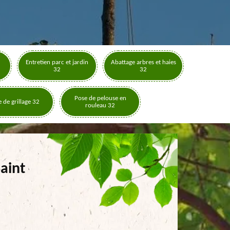
Entretien parc et jardin
Abattage arbres et haies
32
32
Pose de pelouse en
 de grillage 32
rouleau 32
Saint