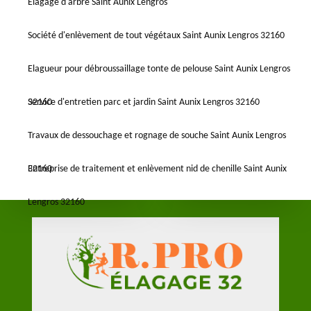
Elagage d'arbre Saint Aunix Lengros
Société d'enlèvement de tout végétaux Saint Aunix Lengros 32160
Elagueur pour débroussaillage tonte de pelouse Saint Aunix Lengros
32160
Service d'entretien parc et jardin Saint Aunix Lengros 32160
Travaux de dessouchage et rognage de souche Saint Aunix Lengros
32160
Entreprise de traitement et enlèvement nid de chenille Saint Aunix
Lengros 32160