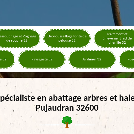
Traitement et
essouchage et Rognage
Débroussaillage tonte de
Enlevement nid de
de souche 32
pelouse 32
chenille 32
e 32
Paysagiste 32
Jardinier 32
Pose
pécialiste en abattage arbres et hai
Pujaudran 32600