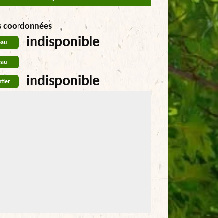
s coordonnées
indisponible
eau
eau
indisponible
tier