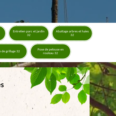
Entretien parc et jardin
Abattage arbres et haies
32
32
Pose de pelouse en
 de grillage 32
rouleau 32
es