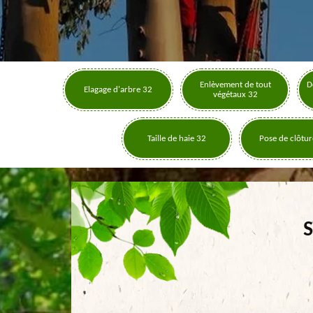
Enlèvement de tout
D
Elagage d'arbre 32
végétaux 32
Taille de haie 32
Pose de clôtur
S