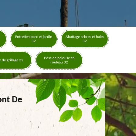
Entretien parc et jardin
Abattage arbres et haies
32
32
Pose de pelouse en
 de grillage 32
rouleau 32
ont De