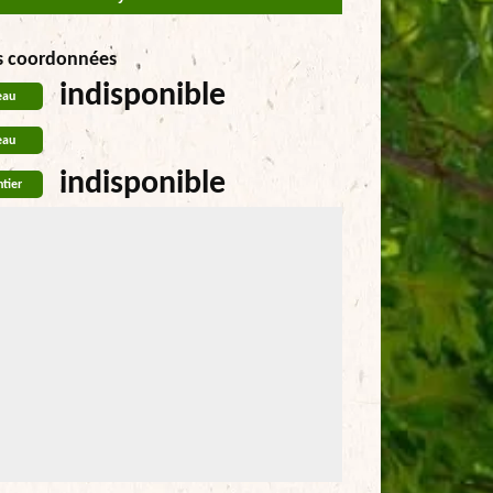
s coordonnées
indisponible
eau
eau
indisponible
tier