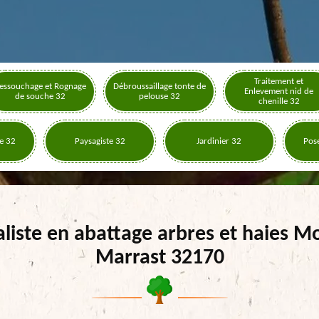
Traitement et
essouchage et Rognage
Débroussaillage tonte de
Enlevement nid de
de souche 32
pelouse 32
chenille 32
e 32
Paysagiste 32
Jardinier 32
Pose
aliste en abattage arbres et haies M
Marrast 32170