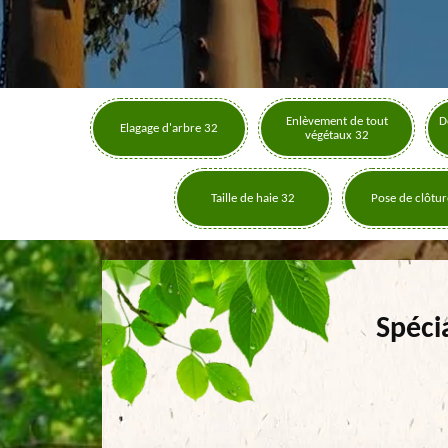
Enlèvement de tout
D
Elagage d'arbre 32
végétaux 32
Taille de haie 32
Pose de clôtur
Spéci