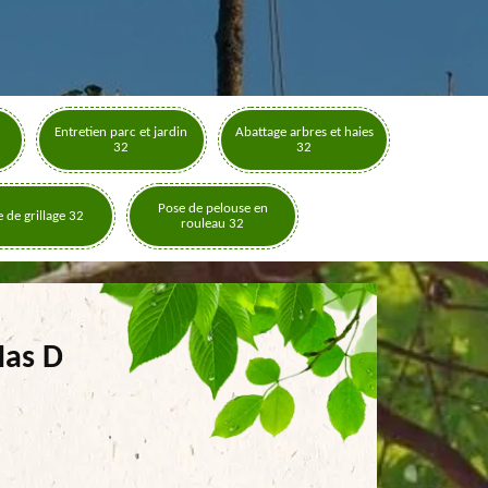
Entretien parc et jardin
Abattage arbres et haies
32
32
Pose de pelouse en
 de grillage 32
rouleau 32
Mas D