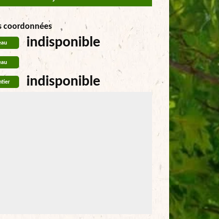
s coordonnées
indisponible
eau
eau
indisponible
tier