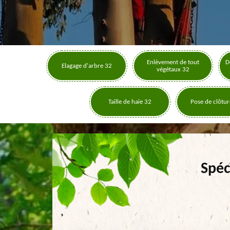
Enlèvement de tout
D
Elagage d'arbre 32
végétaux 32
Taille de haie 32
Pose de clôtur
Spéc