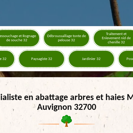
Traitement et
essouchage et Rognage
Débroussaillage tonte de
Enlevement nid de
de souche 32
pelouse 32
chenille 32
e 32
Paysagiste 32
Jardinier 32
Pose
ialiste en abattage arbres et haies 
Auvignon 32700