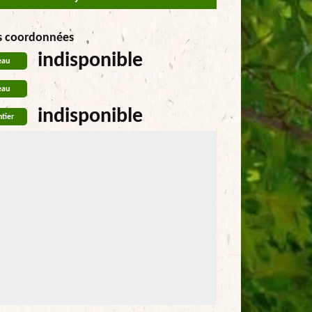
s coordonnées
indisponible
eau
eau
indisponible
tier