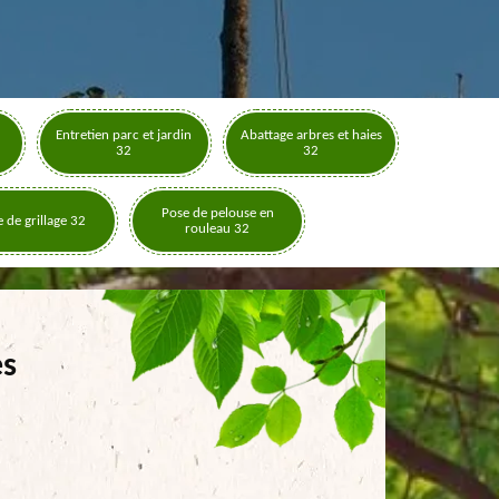
Entretien parc et jardin
Abattage arbres et haies
32
32
Pose de pelouse en
 de grillage 32
rouleau 32
es