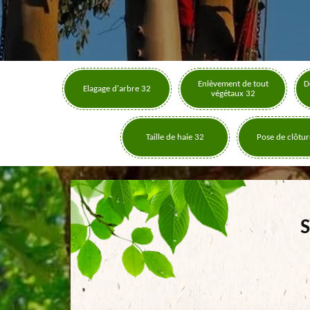
Enlèvement de tout
D
Elagage d'arbre 32
végétaux 32
Taille de haie 32
Pose de clôtur
S