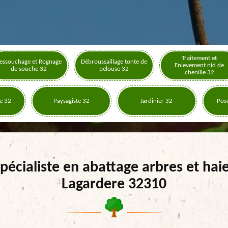
Traitement et
essouchage et Rognage
Débroussaillage tonte de
Enlevement nid de
de souche 32
pelouse 32
chenille 32
e 32
Paysagiste 32
Jardinier 32
Pose
pécialiste en abattage arbres et hai
Lagardere 32310