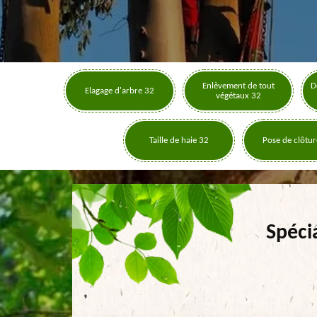
Enlèvement de tout
D
Elagage d'arbre 32
végétaux 32
Taille de haie 32
Pose de clôtur
Spéci