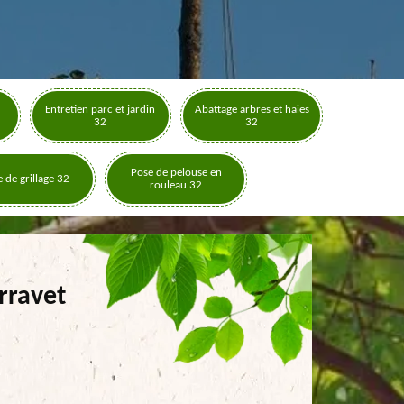
Entretien parc et jardin
Abattage arbres et haies
32
32
Pose de pelouse en
 de grillage 32
rouleau 32
rravet