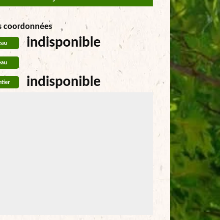
s coordonnées
indisponible
eau
eau
indisponible
tier