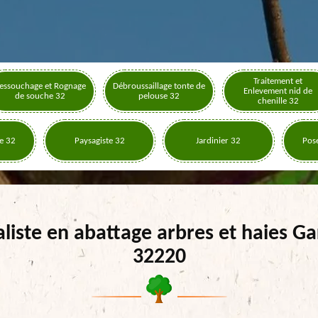
Traitement et
essouchage et Rognage
Débroussaillage tonte de
Enlevement nid de
de souche 32
pelouse 32
chenille 32
e 32
Paysagiste 32
Jardinier 32
Pose
aliste en abattage arbres et haies Ga
32220